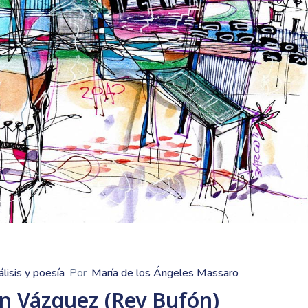
álisis y poesía
Por
María de los Ángeles Massaro
ón Vázquez (Rey Bufón)