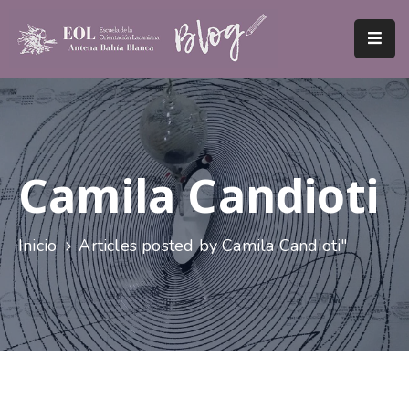
Inicio
EOL
Antena
Bahía
Camila Candioti
Blanca
Decires
Inicio
Articles posted by Camila Candioti"
II
Acerca
De
Los
Artistas
Contacto